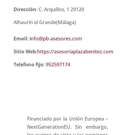
Dirección
:
C. Arquillos, 1
29120
Alhaurín el Grande(Málaga)
Email
:
info@pb-asesores.com
Sitio Web
:
https://asesoriaplazabenitez.com
Telefono fijo
:
952597174
Financiado por la Unión Europea –
NextGenerationEU. Sin embargo,
los puntos de vista y las opiniones