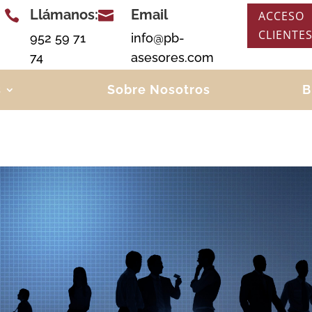
Llámanos:
Email


ACCESO
CLIENTE
952 59 71
info@pb-
74
asesores.com
s
Sobre Nosotros
B