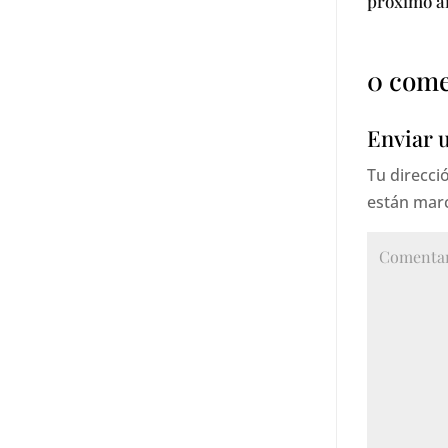
próximo a
0 come
Enviar 
Tu direcci
están mar