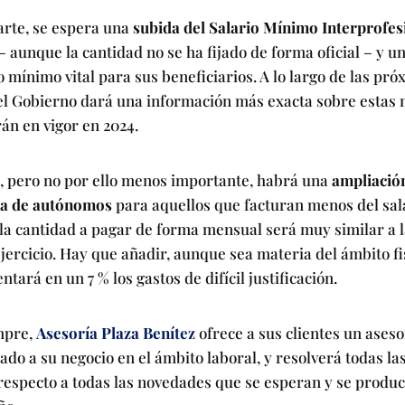
arte, se espera una
subida del Salario Mínimo Interprofes
– aunque la cantidad no se ha fijado de forma oficial – y 
o mínimo vital para sus beneficiarios. A lo largo de las pr
el Gobierno dará una información más exacta sobre estas
án en vigor en 2024.
, pero no por ello menos importante, habrá una
ampliación
ana de autónomos
para aquellos que facturan menos del sal
la cantidad a pagar de forma mensual será muy similar a l
jercicio. Hay que añadir, aunque sea materia del ámbito fi
tará en un 7 % los gastos de difícil justificación.
mpre,
Asesoría Plaza Benítez
ofrece a sus clientes un ases
ado a su negocio en el ámbito laboral, y resolverá todas la
respecto a todas las novedades que se esperan y se produc