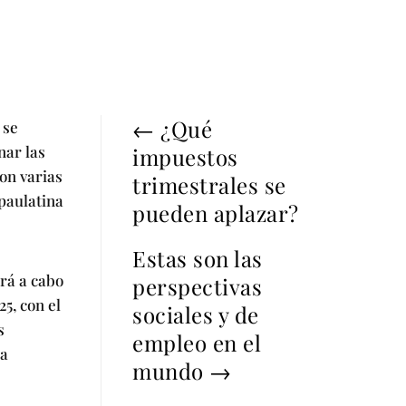
←
¿Qué
 se
nar las
impuestos
on varias
trimestrales se
paulatina
pueden aplazar?
Estas son las
ará a cabo
perspectivas
25, con el
sociales y de
s
empleo en el
na
mundo
→