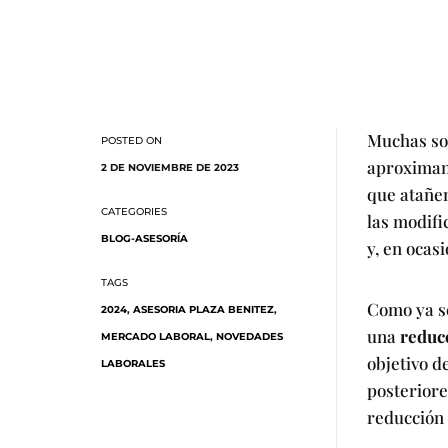
Muchas son
aproximan 
2 DE NOVIEMBRE DE 2023
que atañen
las modifi
BLOG-ASESORÍA
y, en ocas
Como ya se
2024
,
ASESORIA PLAZA BENITEZ
,
una
reducc
MERCADO LABORAL
,
NOVEDADES
objetivo d
LABORALES
posteriore
reducción 