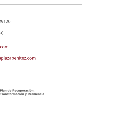
29120
a)
.com
iaplazabenitez.com