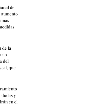
ional
de
un aumento
óximas
 medidas
 de la
ario
a del
scal, que
oramiento
s dudas y
irán en el